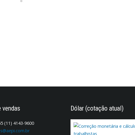
e vendas
Dólar (cotação atual)
5 (11) 4143-9600
s@aepi.com.br