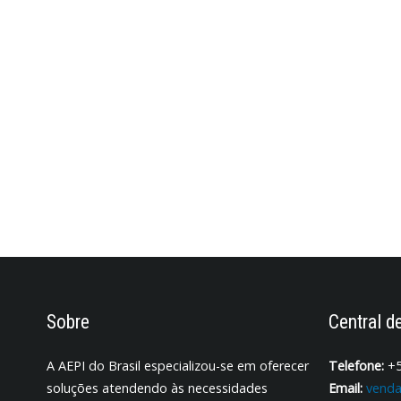
Sobre
Central d
A AEPI do Brasil especializou-se em oferecer
Telefone:
+5
soluções atendendo às necessidades
Email:
venda